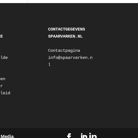
CONTACTGEGEVENS 
IE
SPAARVARKEN.NL
Contactpagina
lde 
info@spaarvarken.n
l
den
er
eleid
 Media
.