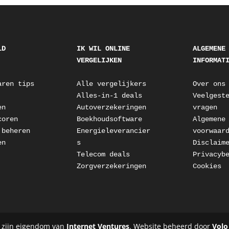
D 
IK WIL ONLINE 
ALGEMENE 
VERGELIJKEN
INFORMAT
aren tips
Alle vergelijkers
Over ons
Alles-in-1 deals
Veelgeste
en
Autoverzekeringen
vragen
coren
Boekhoudsoftware
Algemene 
 beheren
Energieleverancier
voorwaar
en
s
Disclaim
Telecom deals
Privacyb
Zorgverzekeringen
Cookies
 zijn eigendom van
Internet Ventures
. Website beheerd door
Volo