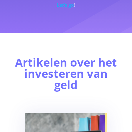
Let’s go
!
Artikelen over het
investeren van
geld