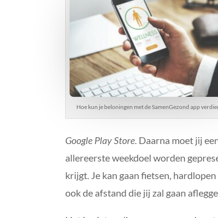
Hoe kun je beloningen met de SamenGezond app verdi
Google Play Store
. Daarna moet jij e
allereerste weekdoel worden geprese
krijgt. Je kan gaan fietsen, hardlope
ook de afstand die jij zal gaan aflegge