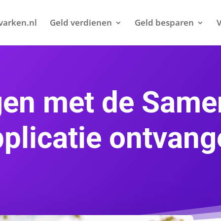
varken.nl
Geld verdienen
Geld besparen
V
gen met de Sam
plicatie ontvan