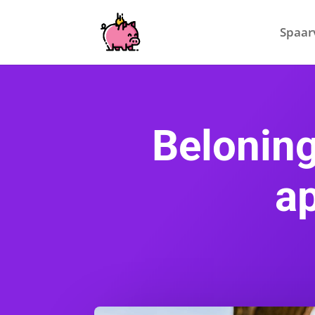
Spaar
Belonin
ap