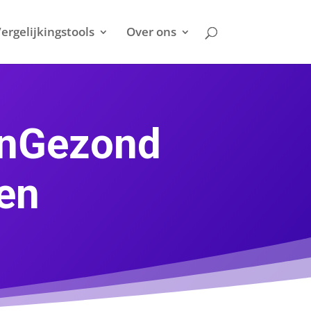
ergelijkingstools
Over ons
enGezond
gen