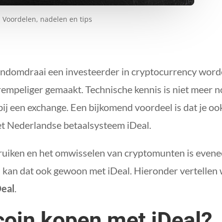
: Voordelen, nadelen en tips
andomdraai een investeerder in cryptocurrency wor
empeliger gemaakt. Technische kennis is niet meer n
 een exchange. Een bijkomend voordeel is dat je ook
et Nederlandse betaalsysteem iDeal.
ruiken en het omwisselen van cryptomunten is eveneen
n kan dat ook gewoon met iDeal. Hieronder vertellen w
Deal
.
coin kopen met iDeal?