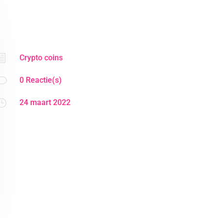
h
Crypto coins
v
0 Reactie(s)
}
24 maart 2022