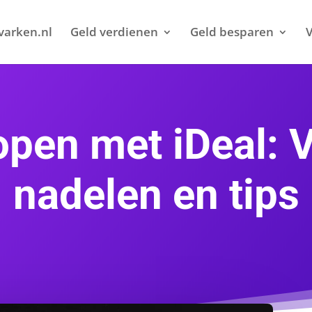
varken.nl
Geld verdienen
Geld besparen
V
open met iDeal: 
nadelen en tips