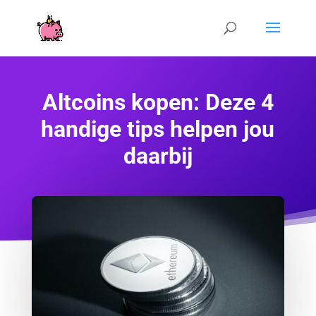
Altcoins kopen: Deze 4
handige tips helpen jou
daarbij