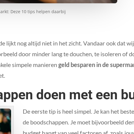
rkt: Deze 10 tips helpen daarbij
e lijkt nog altijd niet in het zicht. Vandaar ook dat w
orbeeld door minder lang te douchen, te isoleren of
 enkele simpele manieren
geld besparen in de superma
et.
appen doen met een b
De eerste tip is heel simpel. Je kan het be
de boodschappen. Je moet bijvoorbeeld de
budget hangt van veel factoren af, zoals jo