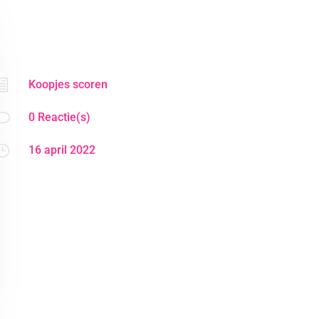
h
Koopjes scoren
v
0 Reactie(s)
}
16 april 2022