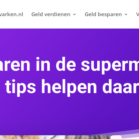
varken.nl
Geld verdienen
Geld besparen
V
ren in de super
 tips helpen daar