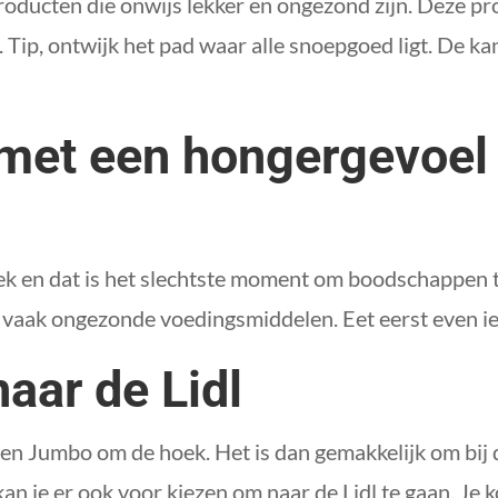
oducten die onwijs lekker en ongezond zijn. Deze prod
ip, ontwijk het pad waar alle snoepgoed ligt. De ka
 met een hongergevoel
ek en dat is het slechtste moment om boodschappen te 
n vaak ongezonde voedingsmiddelen. Eet eerst even i
naar de Lidl
 een Jumbo om de hoek. Het is dan gemakkelijk om bi
an je er ook voor kiezen om naar de Lidl te gaan. J